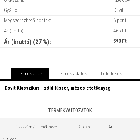
Gyártó:
Dovit
Megszerezhető pontok:
6 pont
Ár (nettó) :
465 Ft
Ár (bruttó) (27 %):
590 Ft
Termékleírás
Termék adatok
Letöltések
Dovit Klasszikus - zöld fűszer, mézes etetőanyag
TERMÉKVÁLTOZATOK
Cikkszám / Termék neve:
Raktáron:
Ár: