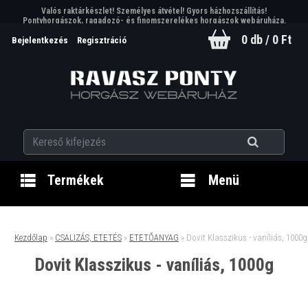
Valós raktárkészlet! Személyes átvétel! Gyors házhozszállítás!
Pontyhorgászok, ragadozó- és finomszerelékes horgászok webáruháza.
0 db / 0 Ft
Bejelentkezés
Regisztráció
Termékek
Menü
Kezdőlap
»
CSALIZÁS, ETETÉS
»
ETETŐANYAG
»
Dovit Klasszikus - vaníliás, 1000g
Dovit Klasszikus - vaníliás, 1000g